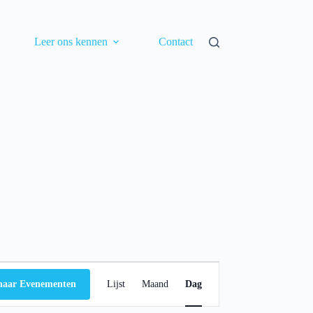
Leer ons kennen
Contact
E
v
naar Evenementen
Lijst
Maand
Dag
e
n