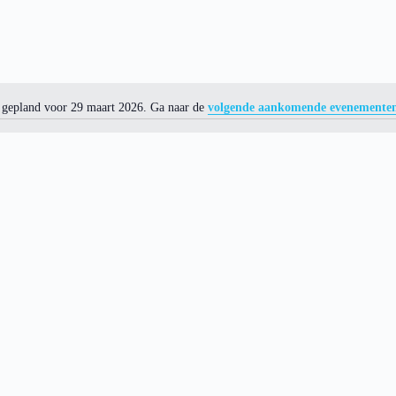
gepland voor 29 maart 2026. Ga naar de
volgende aankomende evenemente
N
o
t
i
c
e