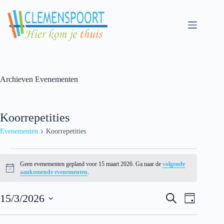
Skip
to
content
Archieven
Evenementen
Koorrepetities
Evenementen
Koorrepetities
Evenementen
for
Geen evenementen gepland voor 15 maart 2026. Ga naar de
volgende
15
N
aankomende evenementen
.
maart
o
t
2026
E
E
i
15/3/2026
Z
D
v
v
c
o
S
a
e
e
e
e
e
g
n
n
k