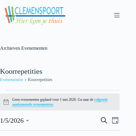
Skip
to
content
Archieven
Evenementen
Koorrepetities
Evenementen
Koorrepetities
Evenementen
for
Geen evenementen gepland voor 1 mei 2026. Ga naar de
volgende
1
N
aankomende evenementen
.
mei
o
t
2026
E
E
i
1/5/2026
Z
D
v
v
c
o
S
a
e
e
e
e
e
g
n
n
k