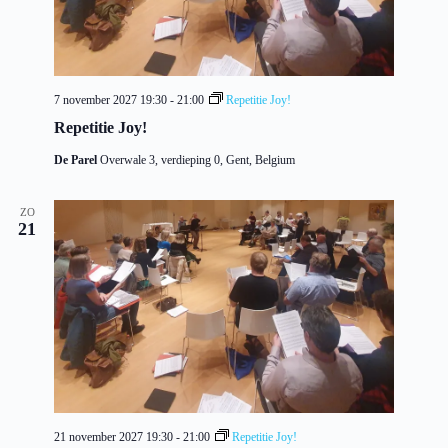
a
t
i
e
7 november 2027 19:30
-
21:00
Repetitie Joy!
Repetitie Joy!
De Parel
Overwale 3, verdieping 0, Gent, Belgium
ZO
21
21 november 2027 19:30
-
21:00
Repetitie Joy!