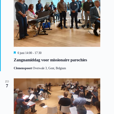
U
6 juni 14:00
-
17:30
i
Zangnamiddag voor missionaire parochies
t
g
Clemenspoort
Overwale 3, Gent, Belgium
e
l
i
c
ZO
7
h
t