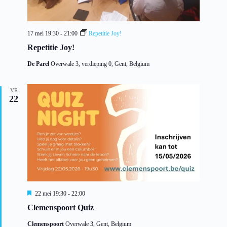
a
t
i
e
17 mei 19:30
-
21:00
Repetitie Joy!
Repetitie Joy!
De Parel
Overwale 3, verdieping 0, Gent, Belgium
VR
22
U
22 mei 19:30
-
22:00
i
Clemenspoort Quiz
t
g
Clemenspoort
Overwale 3, Gent, Belgium
e