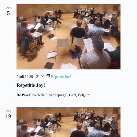
ZO
5
5 juli 19:30
-
21:00
Repetitie Joy!
Repetitie Joy!
De Parel
Overwale 3, verdieping 0, Gent, Belgium
ZO
19