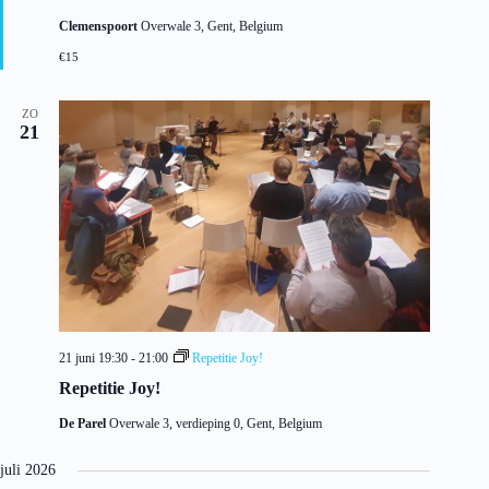
g
Clemenspoort
Overwale 3, Gent, Belgium
e
l
€15
i
c
h
ZO
t
21
21 juni 19:30
-
21:00
Repetitie Joy!
Repetitie Joy!
De Parel
Overwale 3, verdieping 0, Gent, Belgium
juli 2026