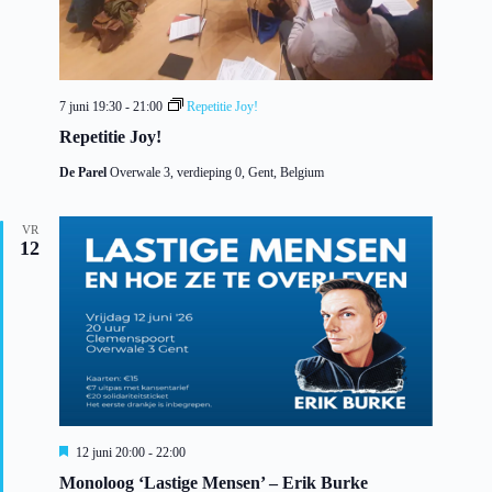
7 juni 19:30
-
21:00
Repetitie Joy!
Repetitie Joy!
De Parel
Overwale 3, verdieping 0, Gent, Belgium
VR
12
U
12 juni 20:00
-
22:00
i
Monoloog ‘Lastige Mensen’ – Erik Burke
t