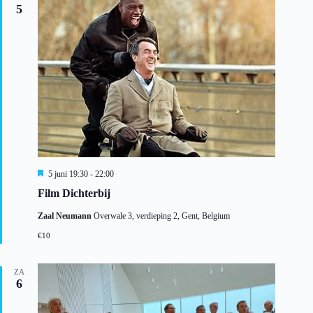
5
U
5 juni 19:30
-
22:00
i
Film Dichterbij
t
g
Zaal Neumann
Overwale 3, verdieping 2, Gent, Belgium
e
l
€10
i
c
h
ZA
t
6