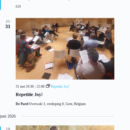
l
€20
i
c
h
ZO
t
31
31 mei 19:30
-
21:00
Repetitie Joy!
Repetitie Joy!
De Parel
Overwale 3, verdieping 0, Gent, Belgium
juni 2026
VR