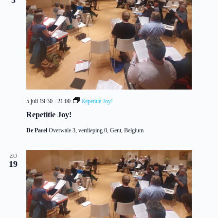
5 juli 19:30
-
21:00
Repetitie Joy!
Repetitie Joy!
De Parel
Overwale 3, verdieping 0, Gent, Belgium
ZO
19