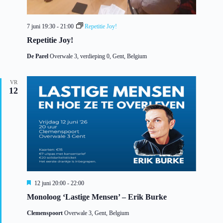
7 juni 19:30
-
21:00
Repetitie Joy!
Repetitie Joy!
De Parel
Overwale 3, verdieping 0, Gent, Belgium
VR
12
U
12 juni 20:00
-
22:00
i
Monoloog ‘Lastige Mensen’ – Erik Burke
t
g
Clemenspoort
Overwale 3, Gent, Belgium
e
l