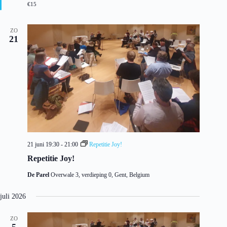
€15
i
c
h
ZO
t
21
21 juni 19:30
-
21:00
Repetitie Joy!
Repetitie Joy!
De Parel
Overwale 3, verdieping 0, Gent, Belgium
juli 2026
ZO
5