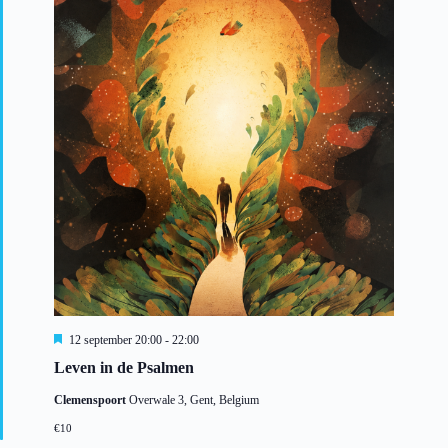
U
12 september 20:00
-
22:00
i
Leven in de Psalmen
t
g
Clemenspoort
Overwale 3, Gent, Belgium
e
l
€10
i