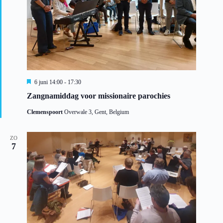
a
t
i
e
U
6 juni 14:00
-
17:30
i
Zangnamiddag voor missionaire parochies
t
g
Clemenspoort
Overwale 3, Gent, Belgium
e
l
i
c
ZO
7
h
t