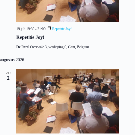
19 juli 19:30
-
21:00
Repetitie Joy!
Repetitie Joy!
De Parel
Overwale 3, verdieping 0, Gent, Belgium
augustus 2026
ZO
2