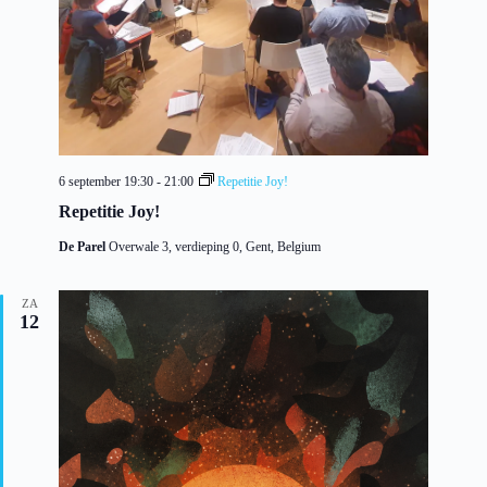
6 september 19:30
-
21:00
Repetitie Joy!
Repetitie Joy!
De Parel
Overwale 3, verdieping 0, Gent, Belgium
ZA
12