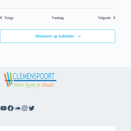
c
h
t
Evenementen
Evenementen
Vorige
Vandaag
Volgende
Abonneer op kalender
YouTube
Facebook
SoundCloud
Instagram
Twitter