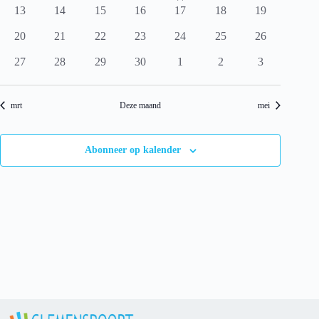
e
e
e
e
e
e
e
t
t
e
e
e
0
e
0
0
e
0
e
0
e
0
e
0
e
e
13
14
15
16
17
18
19
e
w
v
v
v
v
v
v
v
r
f
r
n
e
n
e
e
n
e
n
e
n
e
n
e
n
n
e
e
t
0
e
0
e
0
e
0
e
e
0
e
0
e
0
v
20
21
22
23
24
25
26
Z
e
e
e
v
e
v
v
e
v
e
v
e
v
e
v
e
e
a
e
n
e
n
e
n
e
n
n
e
n
e
n
e
o
r
n
v
m
e
0
m
e
0
e
0
m
e
0
m
e
m
0
e
m
0
e
m
0
n
27
28
29
30
1
2
3
e
g
d
v
e
v
e
v
e
v
e
e
v
e
v
e
v
e
E
e
n
e
e
n
e
n
e
e
n
e
e
n
e
e
n
e
e
n
e
e
a
k
a
n
e
m
e
m
e
m
e
m
m
e
m
e
m
e
v
t
e
v
n
e
v
n
e
v
e
v
n
e
v
n
e
n
v
e
n
v
e
n
v
e
e
u
n
e
n
e
n
e
n
e
e
n
e
n
e
n
n
e
mrt
Deze maand
mei
m
t
m
e
t
m
e
m
e
t
m
e
t
m
t
e
m
t
e
m
t
e
n
m
e
n
e
n
e
n
e
n
e
n
n
e
n
e
n
e
e
e
.
e
e
n
e
e
n
e
n
e
e
n
e
e
e
n
e
e
n
e
e
n
n
n
n
m
t
m
t
m
t
m
t
t
m
t
m
t
m
m
w
a
n
n
e
n
n
e
n
e
n
n
e
n
n
n
e
n
n
e
n
n
e
t
Abonneer op kalender
e
e
e
e
e
e
e
e
e
e
e
e
e
e
e
v
e
t
m
t
m
t
m
t
m
t
m
t
m
t
m
n
e
i
n
n
n
n
n
n
n
n
n
n
n
n
n
n
t
e
e
e
e
e
e
e
e
e
e
e
e
e
e
r
g
u
t
t
t
t
t
t
t
e
g
a
n
n
n
n
n
n
n
n
n
n
n
n
n
n
i
n
e
e
e
e
e
e
e
e
t
t
t
t
t
t
t
t
t
v
i
n
n
n
n
n
n
n
g
e
e
e
e
e
e
e
e
e
e
n
n
n
n
n
n
n
n
l
n
i
a
c
v
h
i
t
g