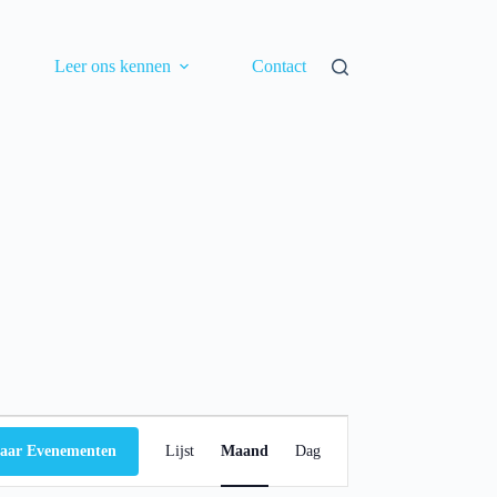
Leer ons kennen
Contact
E
v
aar Evenementen
Lijst
Maand
Dag
e
n