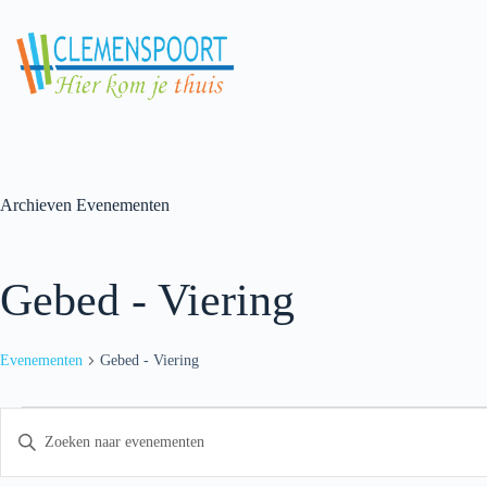
Skip
to
content
Archieven
Evenementen
Gebed - Viering
Evenementen
Gebed - Viering
Evenementen
E
V
v
u
e
l
n
e