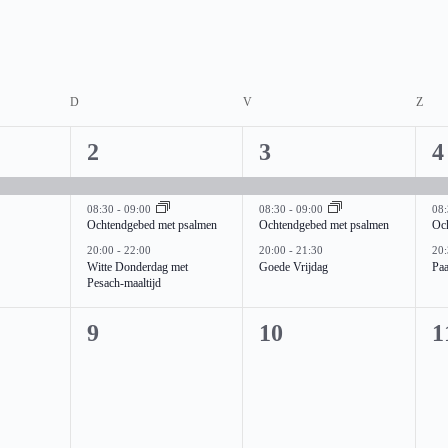
D
DONDERDAG
V
VRIJDAG
Z
ZAT
3
3
3
2
3
4
e
e
e
08:30
-
09:00
08:30
-
09:00
08
v
v
v
Ochtendgebed met psalmen
Ochtendgebed met psalmen
Oc
e
e
e
20:00
-
22:00
20:00
-
21:30
20
Witte Donderdag met
Goede Vrijdag
Pa
n
n
n
Pesach-maaltijd
e
e
e
0
0
0
9
10
1
m
m
e
e
e
e
e
e
v
v
v
n
n
n
e
e
e