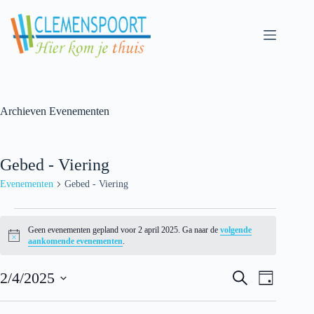
Skip
to
content
Archieven
Evenementen
Gebed - Viering
Evenementen
Gebed - Viering
Evenementen
for
Geen evenementen gepland voor 2 april 2025. Ga naar de
volgende
2
N
aankomende evenementen
.
april
o
t
2025
E
E
i
2/4/2025
Z
D
v
v
c
o
S
a
e
e
e
e
e
g
n
n
k