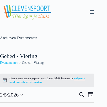
Skip
to
content
Archieven
Evenementen
Gebed - Viering
Evenementen
Gebed - Viering
Evenementen
for
Geen evenementen gepland voor 2 mei 2026. Ga naar de
volgende
2
N
aankomende evenementen
.
mei
o
t
2026
E
E
i
2/5/2026
Z
D
v
v
c
o
S
a
e
e
e
e
e
g
n
n
k