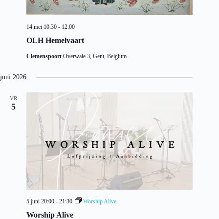
14 mei 10:30
-
12:00
OLH Hemelvaart
Clemenspoort
Overwale 3, Gent, Belgium
juni 2026
VR
5
5 juni 20:00
-
21:30
Worship Alive
Worship Alive