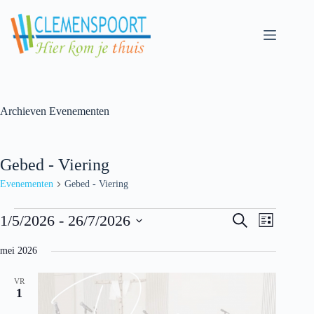
Skip
to
content
Archieven
Evenementen
Gebed - Viering
Evenementen
Gebed - Viering
Evenementen
E
E
1/5/2026
 - 
26/7/2026
Z
L
v
v
o
S
i
e
e
e
e
j
mei 2026
n
n
k
l
s
e
e
e
e
t
m
m
n
VR
c
e
e
1
t
n
n
e