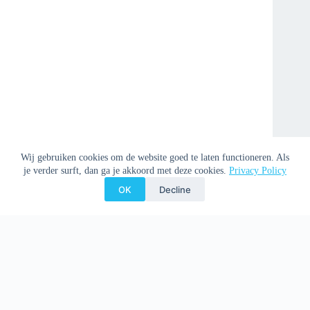
Wij gebruiken cookies om de website goed te laten functioneren. Als
je verder surft, dan ga je akkoord met deze cookies.
Privacy Policy
OK
Decline
Copyright © 2026 Clemenspoort -
Privacy Policy
-
Donation
Policy
-
Disclaimer
-
Preventie misbruik