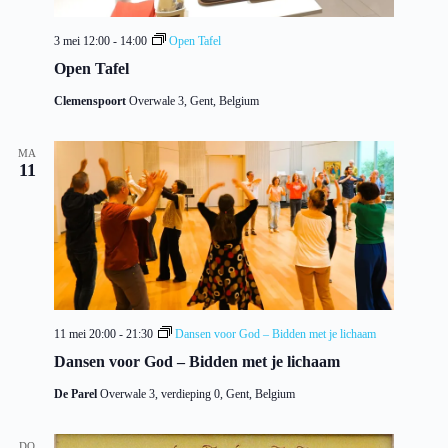
a
t
i
3 mei 12:00
-
14:00
Open Tafel
e
Open Tafel
Clemenspoort
Overwale 3, Gent, Belgium
MA
11
11 mei 20:00
-
21:30
Dansen voor God – Bidden met je lichaam
Dansen voor God – Bidden met je lichaam
De Parel
Overwale 3, verdieping 0, Gent, Belgium
DO