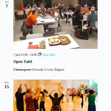
c
ZO
7
h
t
7 juni 12:00
-
14:00
Open Tafel
Open Tafel
Clemenspoort
Overwale 3, Gent, Belgium
MA
15