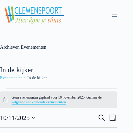
Skip
to
content
Archieven
Evenementen
In de kijker
Evenementen
In de kijker
Evenementen
for
Geen evenementen gepland voor 10 november 2025. Ga naar de
10
N
volgende aankomende evenementen
.
november
o
t
2025
E
E
i
10/11/2025
Z
D
v
v
c
o
S
a
e
e
e
e
e
g
n
n
k