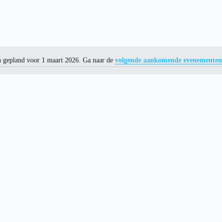
 gepland voor 1 maart 2026. Ga naar de
volgende aankomende evenementen
N
o
t
i
c
e