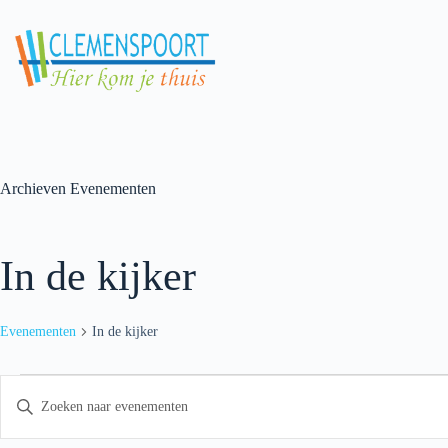
Skip
to
content
Archieven
Evenementen
In de kijker
Evenementen
In de kijker
Evenementen
E
V
for
v
u
1
e
l
maart
n
e