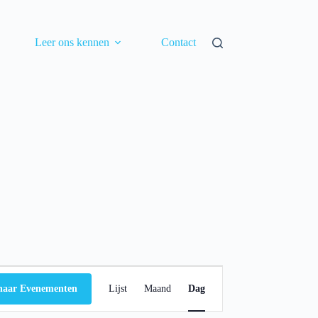
Leer ons kennen
Contact
E
v
naar Evenementen
Lijst
Maand
Dag
e
n