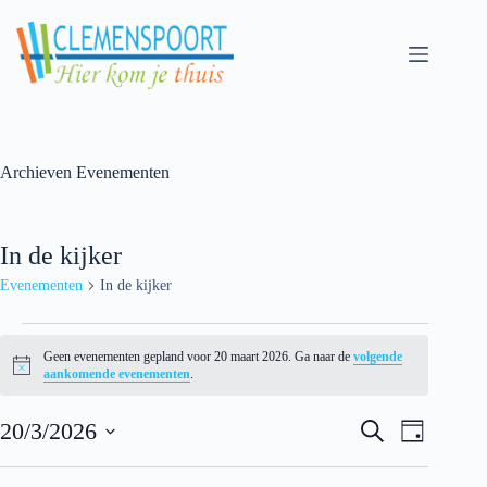
Skip
to
content
Archieven
Evenementen
In de kijker
Evenementen
In de kijker
Evenementen
for
Geen evenementen gepland voor 20 maart 2026. Ga naar de
volgende
20
N
aankomende evenementen
.
maart
o
t
2026
E
E
i
20/3/2026
Z
D
v
v
c
o
S
a
e
e
e
e
e
g
n
n
k