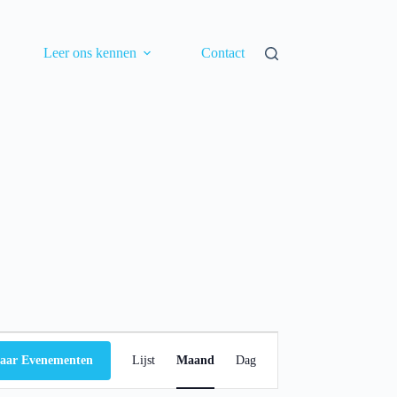
Leer ons kennen
Contact
E
v
aar Evenementen
Lijst
Maand
Dag
e
n