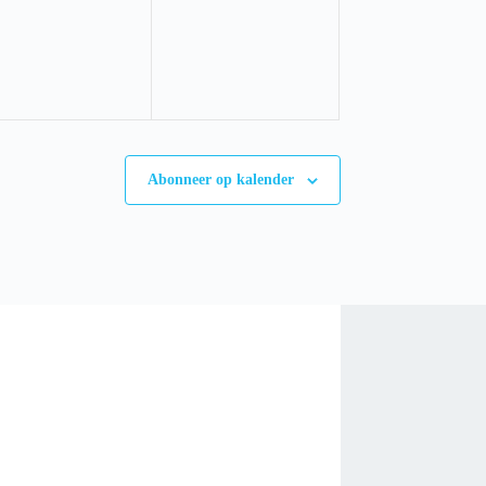
e
m
m
n
v
e
,
e
n
n
t
e
e
m
Abonneer op kalender
m
n
e
,
n
t
e
n
,