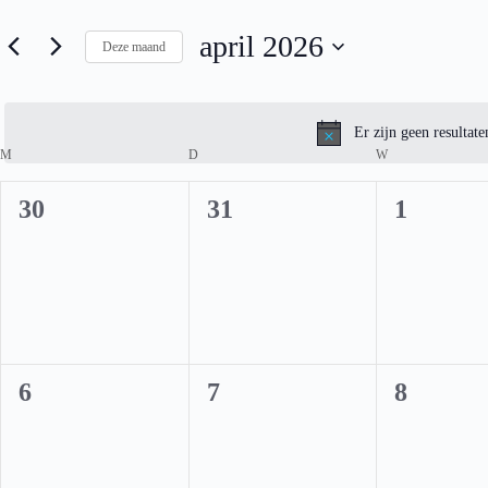
e
e
m
n
april 2026
e
Deze maand
k
n
e
S
t
y
e
e
w
l
n
o
e
Er zijn geen resulta
Z
r
c
K
M
MAANDAG
D
DINSDAG
W
WOENSDAG
o
d
t
a
i
e
e
l
n
0
0
0
k
30
31
1
e
e
.
e
r
n
Z
e
e
e
e
n
d
o
e
e
e
e
v
v
v
n
n
r
k
d
w
v
v
e
e
e
a
e
a
o
t
e
n
o
n
n
n
u
r
r
E
m
g
0
0
0
E
6
7
8
e
e
e
v
.
e
v
e
v
e
e
e
e
m
m
m
n
e
n
e
n
v
v
v
e
e
e
e
m
n
m
e