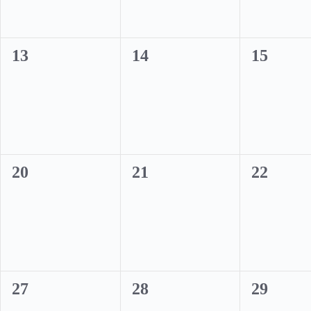
e
e
e
a
e
n
n
n
n
n
v
t
n
n
n
t
t
t
t
i
e
e
g
n
0
0
0
13
14
15
e
e
e
n
e
e
e
a
m
t
e
e
e
m
m
m
e
n
n
n
i
t
e
v
v
v
e
e
e
k
,
,
,
e
e
e
e
n
n
n
y
w
n
n
n
t
t
t
o
r
0
0
0
20
21
22
e
e
e
e
e
e
d
.
e
e
e
m
m
m
n
n
n
v
v
v
e
e
e
,
,
,
e
e
e
n
n
n
n
n
n
t
t
t
0
0
0
27
28
29
e
e
e
e
e
e