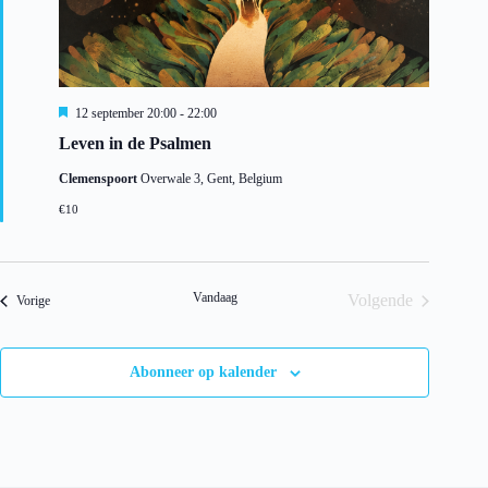
U
12 september 20:00
-
22:00
i
Leven in de Psalmen
t
g
Clemenspoort
Overwale 3, Gent, Belgium
e
l
€10
i
c
h
t
Vandaag
Volgende
Evenementen
Vorige
Evenementen
Abonneer op kalender