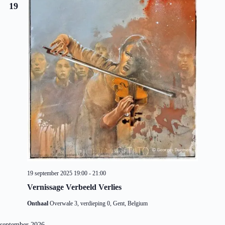
a
19
t
i
e
19 september 2025 19:00
-
21:00
Vernissage Verbeeld Verlies
Onthaal
Overwale 3, verdieping 0, Gent, Belgium
september 2026