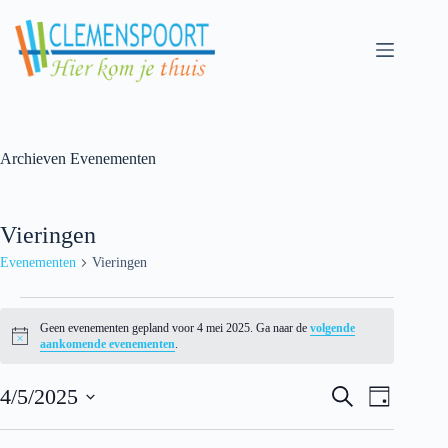
Skip
to
content
Archieven
Evenementen
Vieringen
Evenementen
Vieringen
Evenementen
for
Geen evenementen gepland voor 4 mei 2025. Ga naar de
volgende
4
N
aankomende evenementen
.
mei
o
t
2025
E
E
i
4/5/2025
Z
D
v
v
c
o
S
a
e
e
e
e
e
g
n
n
k