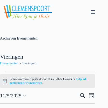
Skip
to
content
Archieven
Evenementen
Vieringen
Evenementen
Vieringen
Evenementen
for
Geen evenementen gepland voor 11 mei 2025. Ga naar de
volgende
11
N
aankomende evenementen
.
mei
o
t
2025
E
E
i
11/5/2025
Z
D
v
v
c
o
S
a
e
e
e
e
e
g
n
n
k