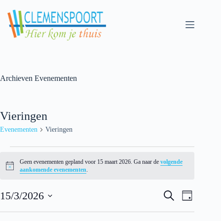
Skip
to
content
Archieven
Evenementen
Vieringen
Evenementen
Vieringen
Evenementen
for
Geen evenementen gepland voor 15 maart 2026. Ga naar de
volgende
15
N
aankomende evenementen
.
maart
o
t
2026
E
E
i
15/3/2026
Z
D
v
v
c
o
S
a
e
e
e
e
e
g
n
n
k