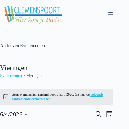
Skip
to
content
Archieven
Evenementen
Vieringen
Evenementen
Vieringen
Evenementen
for
Geen evenementen gepland voor 6 april 2026. Ga naar de
volgende
6
N
aankomende evenementen
.
april
o
t
2026
E
E
i
6/4/2026
Z
D
v
v
c
o
S
a
e
e
e
e
e
g
n
n
k