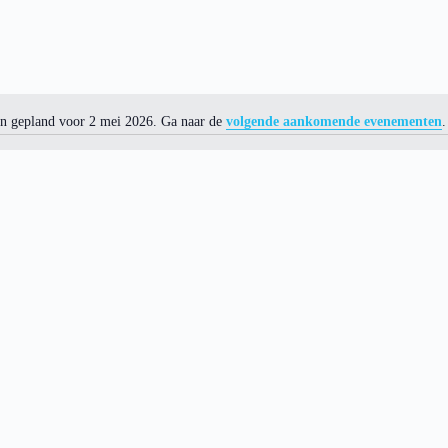
n gepland voor 2 mei 2026. Ga naar de
volgende aankomende evenementen
.
N
o
t
i
c
e