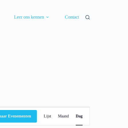
Leer ons kennen
Contact
E
v
naar Evenementen
Lijst
Maand
Dag
e
n