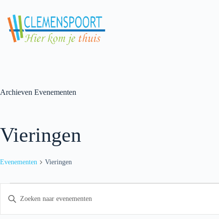
Skip
to
content
Archieven
Evenementen
Vieringen
Evenementen
Vieringen
Evenementen
E
V
v
u
e
l
n
e