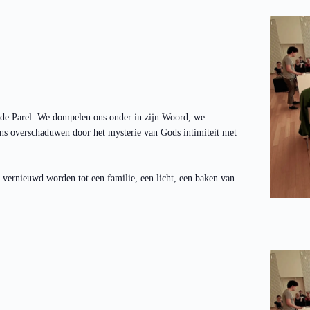
 de Parel. We dompelen ons onder in zijn Woord, we
ns overschaduwen door het mysterie van Gods intimiteit met
 vernieuwd worden tot een familie, een licht, een baken van