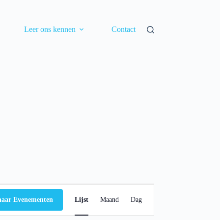
Leer ons kennen
Contact
E
v
naar Evenementen
Lijst
Maand
Dag
e
n