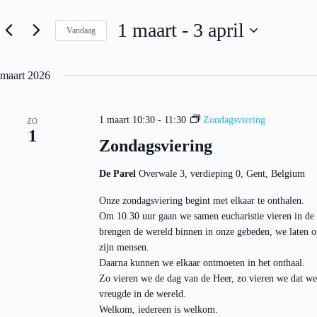
e
e
m
n
1 maart
 - 
3 april
e
Vandaag
k
n
e
S
t
y
e
e
w
l
maart 2026
n
o
e
Z
r
c
o
d
t
i
e
1 maart 10:30
-
11:30
Zondagsviering
e
ZO
n
k
1
e
Zondagsviering
.
e
r
Z
e
n
o
e
e
De Parel
Overwale 3, verdieping 0, Gent, Belgium
e
n
n
k
d
w
Onze zondagsviering begint met elkaar te onthalen.
v
a
e
o
Om 10.30 uur gaan we samen eucharistie vieren in de
t
e
o
u
brengen de wereld binnen in onze gebeden, we laten o
r
r
m
g
zijn mensen.
E
.
e
v
Daarna kunnen we elkaar ontmoeten in het onthaal.
v
e
Zo vieren we de dag van de Heer, zo vieren we dat we
e
n
vreugde in de wereld.
n
e
Welkom, iedereen is welkom.
n
m