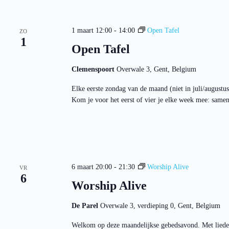
a
e
n
v
t
i
e
1 maart 12:00
-
14:00
Open Tafel
g
ZO
n
1
a
Open Tafel
m
t
e
i
t
e
Clemenspoort
Overwale 3, Gent, Belgium
k
e
Elke eerste zondag van de maand (niet in juli/augustu
y
w
Kom je voor het eerst of vier je elke week mee: same
o
r
d
.
6 maart 20:00
-
21:30
Worship Alive
VR
6
Worship Alive
De Parel
Overwale 3, verdieping 0, Gent, Belgium
Welkom op deze maandelijkse gebedsavond. Met liede