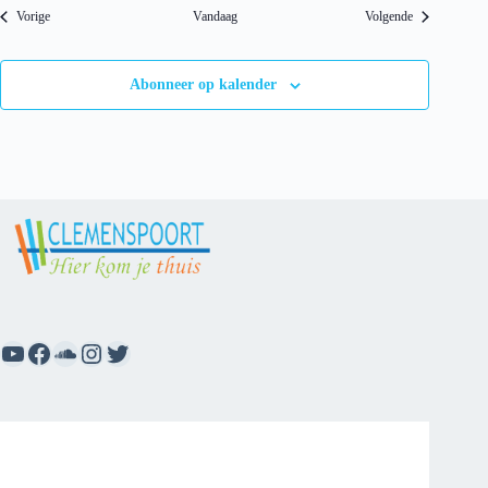
Evenementen
Evenementen
Vorige
Vandaag
Volgende
Abonneer op kalender
YouTube
Facebook
SoundCloud
Instagram
Twitter