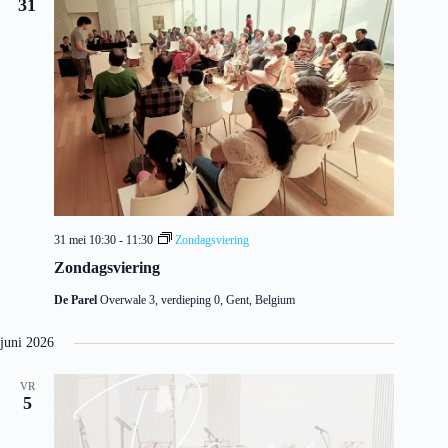
31
31 mei 10:30
-
11:30
Zondagsviering
Zondagsviering
De Parel
Overwale 3, verdieping 0, Gent, Belgium
juni 2026
VR
5