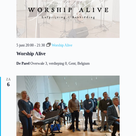
5 juni 20:00
-
21:30
Worship Alive
Worship Alive
De Parel
Overwale 3, verdieping 0, Gent, Belgium
ZA
6