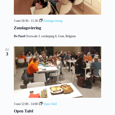
a
t
i
e
3 mei 10:30
-
11:30
Zondagsviering
Zondagsviering
De Parel
Overwale 3, verdieping 0, Gent, Belgium
ZO
3
3 mei 12:00
-
14:00
Open Tafel
Open Tafel