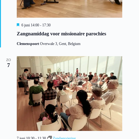
U
6 juni 14:00
-
17:30
i
Zangnamiddag voor missionaire parochies
t
g
Clemenspoort
Overwale 3, Gent, Belgium
e
l
i
c
ZO
7
h
t
7 juni 10:30
-
11:30
Zondagsviering