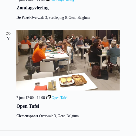
Zondagsviering
De Parel
Overwale 3, verdieping 0, Gent, Belgium
ZO
7
7 juni 12:00
-
14:00
Open Tafel
Open Tafel
Clemenspoort
Overwale 3, Gent, Belgium