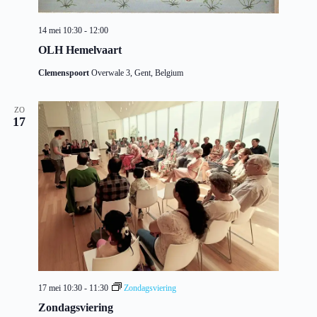
14 mei 10:30
-
12:00
OLH Hemelvaart
Clemenspoort
Overwale 3, Gent, Belgium
ZO
17
17 mei 10:30
-
11:30
Zondagsviering
Zondagsviering