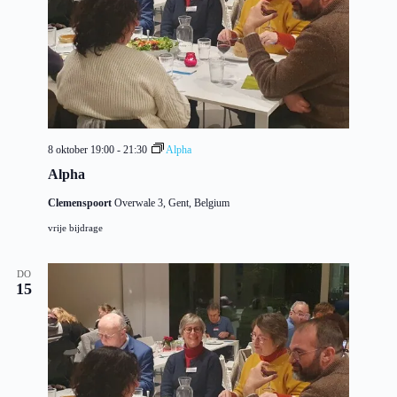
8 oktober 19:00
-
21:30
Alpha
Alpha
Clemenspoort
Overwale 3, Gent, Belgium
vrije bijdrage
DO
15