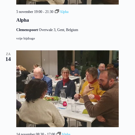
5 november 19:00
-
21:30
Alpha
Alpha
Clemenspoort
Overwale 3, Gent, Belgium
vrije bijdrage
ZA
14
14 november 08:30
-
17:00
Alpha