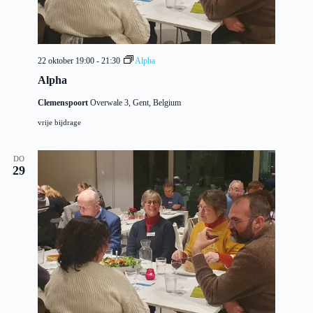
22 oktober 19:00
-
21:30
Alpha
Alpha
Clemenspoort
Overwale 3, Gent, Belgium
vrije bijdrage
DO
29