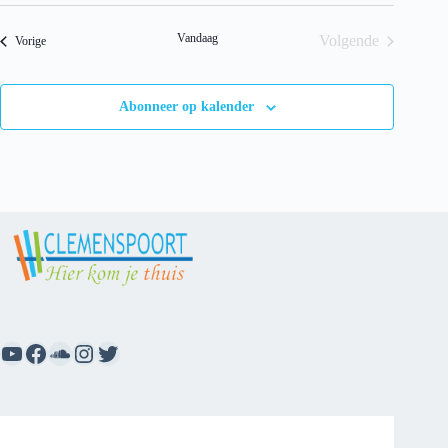
Vandaag
Volgende
Evenementen
Vorige
Evenementen
Abonneer op kalender
YouTube
Facebook
SoundCloud
Instagram
Twitter