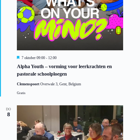
U
7 oktober 09:00
-
12:00
i
Alpha Youth – vorming voor leerkrachten en
t
g
pastorale schoolploegen
e
l
Clemenspoort
Overwale 3, Gent, Belgium
i
c
Gratis
h
t
DO
8