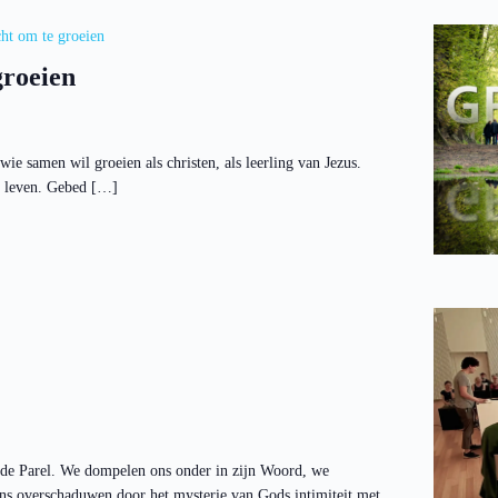
ht om te groeien
groeien
e samen wil groeien als christen, als leerling van Jezus.
jk leven. Gebed […]
 de Parel. We dompelen ons onder in zijn Woord, we
ns overschaduwen door het mysterie van Gods intimiteit met