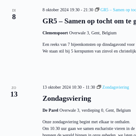
8 oktober 2024 19:30
-
21:30
GR5 – Samen op toc
DI
8
GR5 – Samen op tocht om te 
Clemenspoort
Overwale 3, Gent, Belgium
Een reeks van 7 bijeenkomsten op dinsdagavond voor wi
We staan stil bij 5 kernpunten van zinvol en christeli
13 oktober 2024 10:30
-
11:30
Zondagsviering
ZO
13
Zondagsviering
De Parel
Overwale 3, verdieping 0, Gent, Belgium
Onze zondagsviering begint met elkaar te onthalen.
Om 10.30 uur gaan we samen eucharistie vieren in de
brengen de wereld binnen in onze gebeden, we laten o