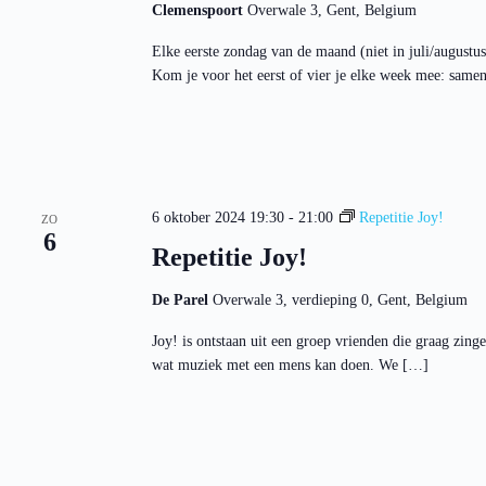
t
e
Clemenspoort
Overwale 3, Gent, Belgium
k
e
Elke eerste zondag van de maand (niet in juli/augustu
y
w
Kom je voor het eerst of vier je elke week mee: same
o
r
d
.
6 oktober 2024 19:30
-
21:00
Repetitie Joy!
ZO
6
Repetitie Joy!
De Parel
Overwale 3, verdieping 0, Gent, Belgium
Joy! is ontstaan uit een groep vrienden die graag zi
wat muziek met een mens kan doen. We […]