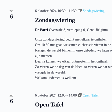
Z
r
c
o
d
t
i
e
6 oktober 2024 10:30
-
11:30
Zondagsviering
e
ZO
n
k
6
e
Zondagsviering
.
e
r
Z
e
n
o
e
e
De Parel
Overwale 3, verdieping 0, Gent, Belgium
e
n
n
k
d
w
Onze zondagsviering begint met elkaar te onthalen.
v
a
e
o
Om 10.30 uur gaan we samen eucharistie vieren in de
t
e
o
u
brengen de wereld binnen in onze gebeden, we laten o
r
r
m
g
zijn mensen.
E
.
e
v
Daarna kunnen we elkaar ontmoeten in het onthaal.
v
e
Zo vieren we de dag van de Heer, zo vieren we dat we
e
n
vreugde in de wereld.
n
e
Welkom, iedereen is welkom.
n
m
a
e
n
v
t
i
e
6 oktober 2024 12:00
-
14:00
Open Tafel
g
ZO
n
6
a
Open Tafel
m
t
e
i