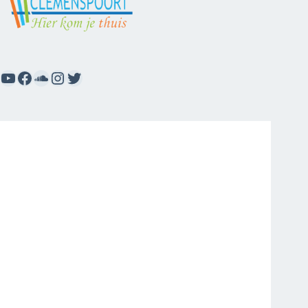
a
t
i
e
YouTube
Facebook
SoundCloud
Instagram
Twitter