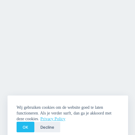
Wij gebruiken cookies om de website goed te laten
functioneren. Als je verder surft, dan ga je akkoord met
deze cookies.
Privacy Policy
OK
Decline