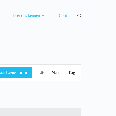
Leer ons kennen
Contact
E
v
aar Evenementen
Lijst
Maand
Dag
e
n
e
m
e
n
t
w
e