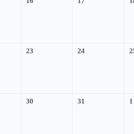
0
0
0
16
17
1
e
e
e
e
e
e
e
e
e
m
m
n
n
n
v
v
v
e
e
e
,
,
,
e
e
e
n
n
n
n
n
n
t
t
t
0
0
0
23
24
2
e
e
e
e
e
e
e
e
e
m
m
n
n
n
v
v
v
e
e
e
,
,
,
e
e
e
n
n
n
n
n
n
t
t
t
0
0
0
30
31
1
e
e
e
e
e
e
e
e
e
m
m
n
n
n
v
v
v
e
e
e
,
,
,
e
e
e
n
n
n