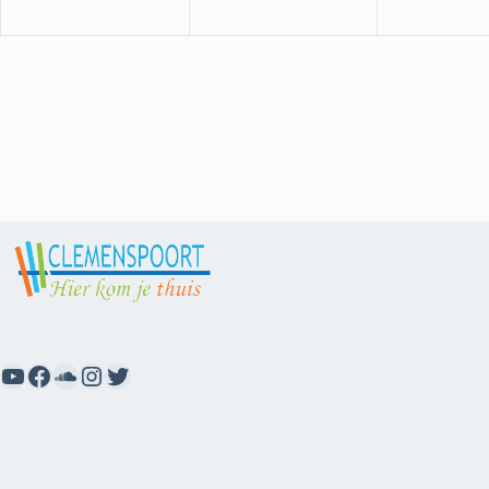
n
n
n
t
t
t
e
e
e
e
e
e
m
m
m
n
n
n
e
e
e
,
,
,
n
n
n
t
t
t
e
e
e
n
n
n
,
,
,
YouTube
Facebook
SoundCloud
Instagram
Twitter