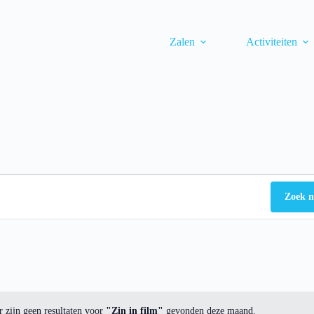
Zalen
Activiteiten
Zoek n
r zijn geen resultaten voor
"Zin in film"
gevonden deze maand.