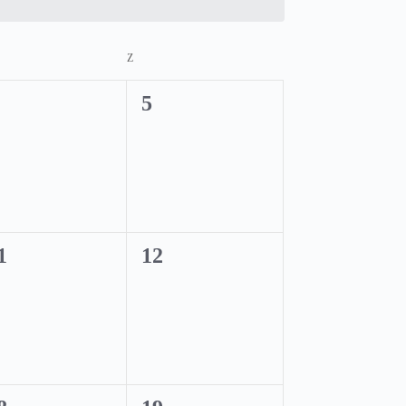
e
r
g
a
ERDAG
Z
ZONDAG
v
e
0
5
n
n
e
a
v
v
i
g
e
a
t
n
i
0
e
1
12
e
e
m
m
v
e
e
n
n
t