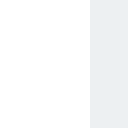
e
n
,