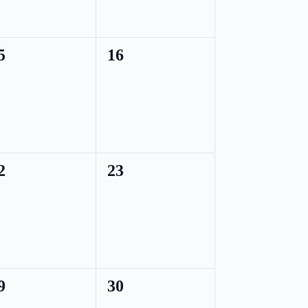
e
n
n
t
0
5
16
e
e
e
m
m
n
v
e
,
e
n
n
t
0
2
23
e
e
e
m
m
n
v
e
,
e
n
n
t
0
9
30
e
e