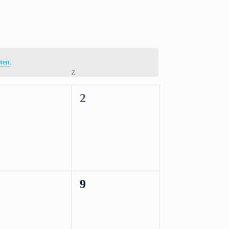
e
m
e
n
t
w
e
ten
.
e
ERDAG
Z
ZONDAG
r
g
0
2
a
v
e
e
n
v
n
a
e
v
i
n
g
a
0
9
e
t
i
e
m
m
e
v
e