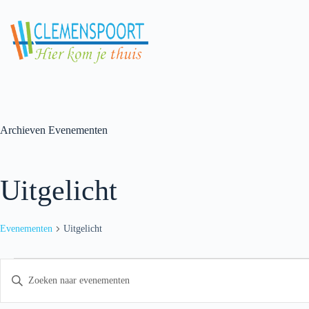
Skip
to
content
Archieven
Evenementen
Uitgelicht
Evenementen
Uitgelicht
Evenementen
E
V
v
u
e
l
n
e