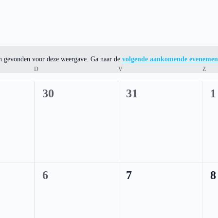
ten gevonden voor deze weergave. Ga naar de
volgende aankomende evenemen
N
D
DONDERDAG
V
VRIJDAG
Z
ZAT
o
t
0
0
0
30
31
1
i
c
e
e
e
e
v
v
v
e
e
e
n
n
n
0
0
0
6
7
8
e
e
e
e
e
e
m
m
v
v
v
e
e
e