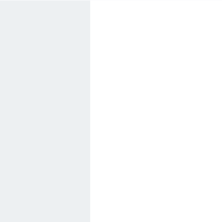
e
e
e
n
n
n
,
,
,