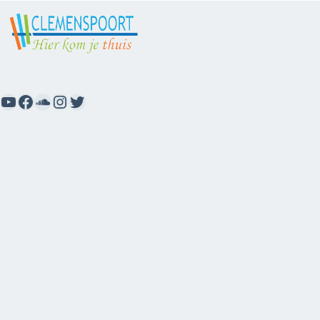
e
e
e
n
n
n
,
,
,
YouTube
Facebook
SoundCloud
Instagram
Twitter