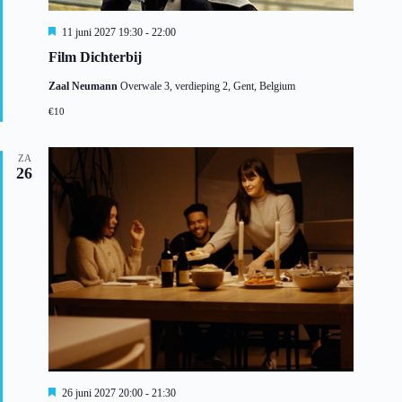
U
11 juni 2027 19:30
-
22:00
i
Film Dichterbij
t
g
Zaal Neumann
Overwale 3, verdieping 2, Gent, Belgium
e
l
€10
i
c
h
ZA
t
26
U
26 juni 2027 20:00
-
21:30