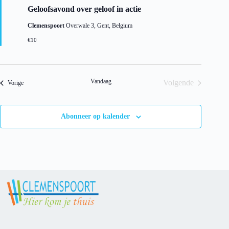
i
Geloofsavond over geloof in actie
t
g
Clemenspoort
Overwale 3, Gent, Belgium
e
l
€10
i
c
h
t
Vandaag
Volgende
Evenementen
Vorige
Evenementen
Abonneer op kalender