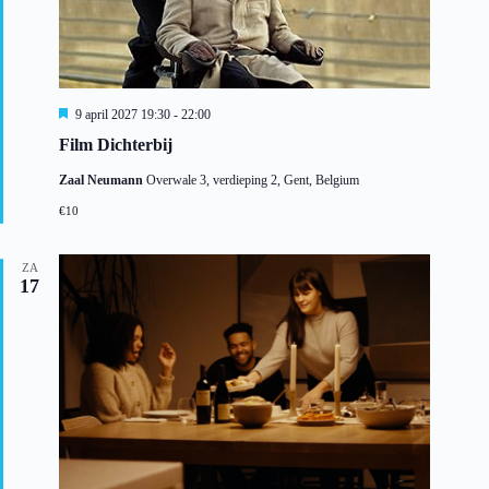
U
9 april 2027 19:30
-
22:00
i
Film Dichterbij
t
g
Zaal Neumann
Overwale 3, verdieping 2, Gent, Belgium
e
l
€10
i
c
h
ZA
t
17