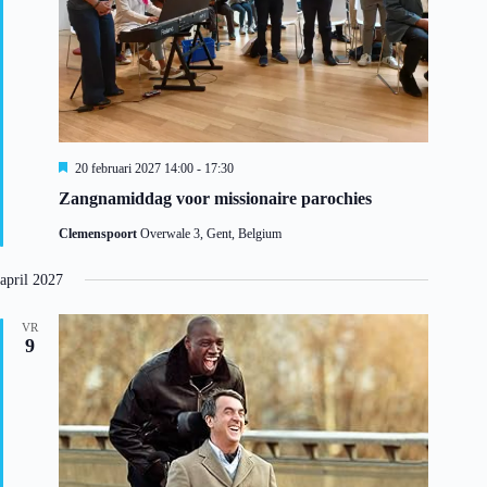
t
i
e
U
20 februari 2027 14:00
-
17:30
i
Zangnamiddag voor missionaire parochies
t
g
Clemenspoort
Overwale 3, Gent, Belgium
e
l
i
april 2027
c
h
t
VR
9