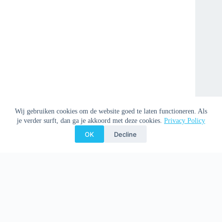
Wij gebruiken cookies om de website goed te laten functioneren. Als
je verder surft, dan ga je akkoord met deze cookies.
Privacy Policy
OK
Decline
Copyright © 2026 Clemenspoort -
Privacy Policy
-
Donation
Policy
-
Disclaimer
-
Preventie misbruik