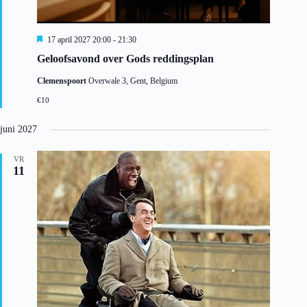
U
17 april 2027 20:00
-
21:30
i
Geloofsavond over Gods reddingsplan
t
g
Clemenspoort
Overwale 3, Gent, Belgium
e
l
€10
i
c
h
juni 2027
t
VR
11