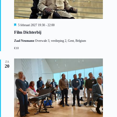
U
5 februari 2027 19:30
-
22:00
i
Film Dichterbij
t
g
Zaal Neumann
Overwale 3, verdieping 2, Gent, Belgium
e
l
€10
i
c
h
ZA
t
20