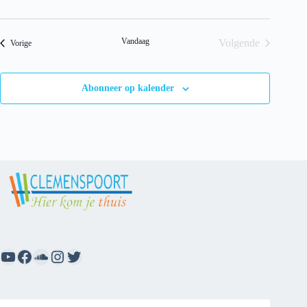
c
h
t
Vandaag
Volgende
Evenementen
Vorige
Evenementen
Abonneer op kalender
YouTube
Facebook
SoundCloud
Instagram
Twitter