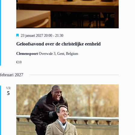
U
23 januari 2027 20:00
-
21:30
i
Geloofsavond over de christelijke eenheid
t
g
Clemenspoort
Overwale 3, Gent, Belgium
e
l
€10
i
c
h
februari 2027
t
VR
5