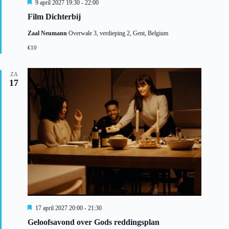
U
9 april 2027 19:30
-
22:00
i
Film Dichterbij
t
g
Zaal Neumann
Overwale 3, verdieping 2, Gent, Belgium
e
l
€10
i
c
h
ZA
t
17
U
17 april 2027 20:00
-
21:30
i
Geloofsavond over Gods reddingsplan
t