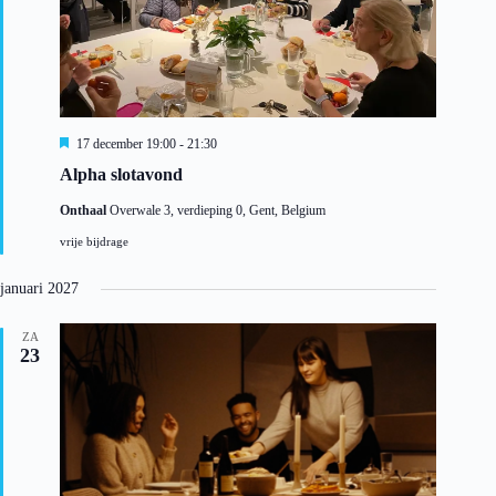
U
17 december 19:00
-
21:30
i
Alpha slotavond
t
g
Onthaal
Overwale 3, verdieping 0, Gent, Belgium
e
l
vrije bijdrage
i
c
h
januari 2027
t
ZA
23