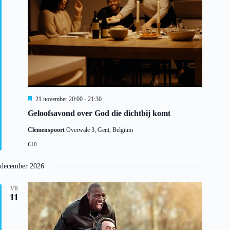
a
t
i
e
U
21 november 20:00
-
21:30
i
Geloofsavond over God die dichtbij komt
t
g
Clemenspoort
Overwale 3, Gent, Belgium
e
l
€10
i
c
h
december 2026
t
VR
11