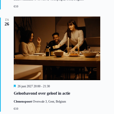
e
l
€10
i
c
h
ZA
t
26
U
26 juni 2027 20:00
-
21:30
i
Geloofsavond over geloof in actie
t
g
Clemenspoort
Overwale 3, Gent, Belgium
e
l
€10
i