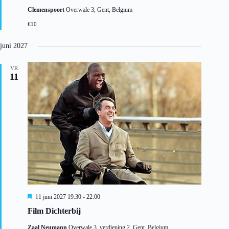
g
Clemenspoort
Overwale 3, Gent, Belgium
e
l
€10
i
c
h
juni 2027
t
VR
11
U
11 juni 2027 19:30
-
22:00
i
Film Dichterbij
t
g
Zaal Neumann
Overwale 3, verdieping 2, Gent, Belgium