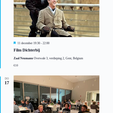
U
11 december 19:30
-
22:00
i
Film Dichterbij
t
g
Zaal Neumann
Overwale 3, verdieping 2, Gent, Belgium
e
l
€10
i
c
h
DO
t
17