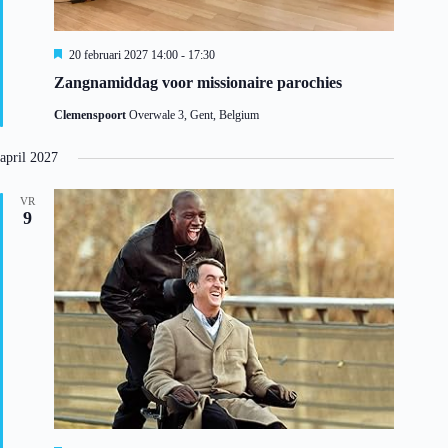
U
20 februari 2027 14:00
-
17:30
i
Zangnamiddag voor missionaire parochies
t
g
Clemenspoort
Overwale 3, Gent, Belgium
e
l
i
april 2027
c
h
t
VR
9