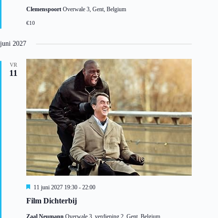
g
Clemenspoort
Overwale 3, Gent, Belgium
e
l
€10
i
c
h
juni 2027
t
VR
11
U
11 juni 2027 19:30
-
22:00
i
Film Dichterbij
t
g
Zaal Neumann
Overwale 3, verdieping 2, Gent, Belgium