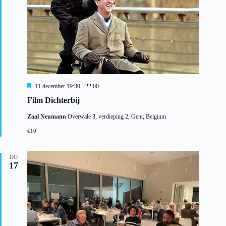
U
11 december 19:30
-
22:00
i
Film Dichterbij
t
g
Zaal Neumann
Overwale 3, verdieping 2, Gent, Belgium
e
l
€10
i
c
h
DO
t
17