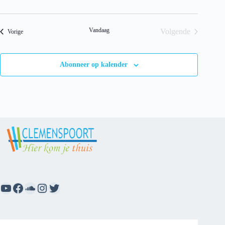
c
h
t
Vandaag
Volgende
Evenementen
Vorige
Evenementen
Abonneer op kalender
YouTube
Facebook
SoundCloud
Instagram
Twitter