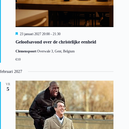
U
23 januari 2027 20:00
-
21:30
i
Geloofsavond over de christelijke eenheid
t
g
Clemenspoort
Overwale 3, Gent, Belgium
e
l
€10
i
c
h
februari 2027
t
VR
5