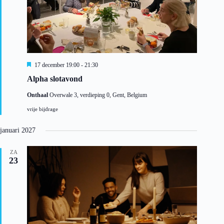
U
17 december 19:00
-
21:30
i
Alpha slotavond
t
g
Onthaal
Overwale 3, verdieping 0, Gent, Belgium
e
l
vrije bijdrage
i
c
h
januari 2027
t
ZA
23