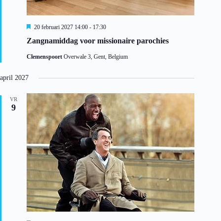
U
20 februari 2027 14:00
-
17:30
i
Zangnamiddag voor missionaire parochies
t
g
Clemenspoort
Overwale 3, Gent, Belgium
e
l
i
april 2027
c
h
t
VR
9