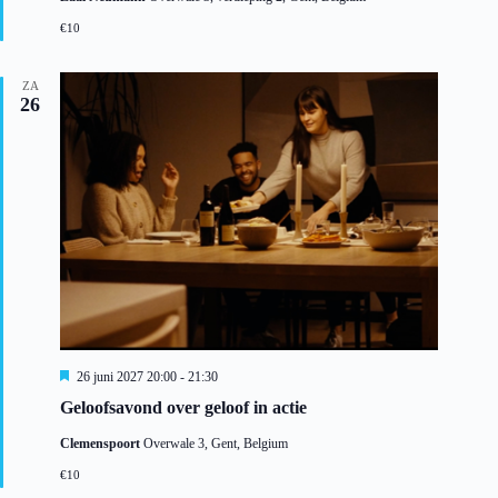
e
l
€10
i
c
h
ZA
t
26
U
26 juni 2027 20:00
-
21:30
i
Geloofsavond over geloof in actie
t
g
Clemenspoort
Overwale 3, Gent, Belgium
e
l
€10
i