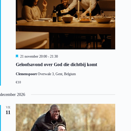
a
t
i
e
U
21 november 20:00
-
21:30
i
Geloofsavond over God die dichtbij komt
t
g
Clemenspoort
Overwale 3, Gent, Belgium
e
l
€10
i
c
h
december 2026
t
VR
11