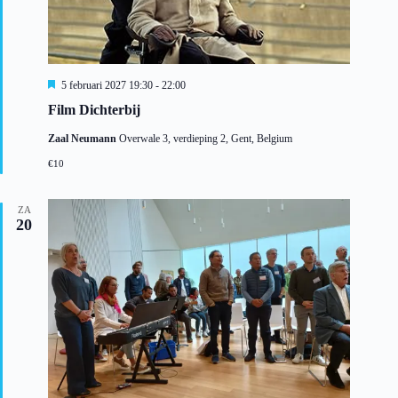
U
5 februari 2027 19:30
-
22:00
i
Film Dichterbij
t
g
Zaal Neumann
Overwale 3, verdieping 2, Gent, Belgium
e
l
€10
i
c
h
ZA
t
20