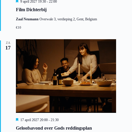
U
9 april 2027 19:30
-
22:00
i
Film Dichterbij
t
g
Zaal Neumann
Overwale 3, verdieping 2, Gent, Belgium
e
l
€10
i
c
h
ZA
t
17
U
17 april 2027 20:00
-
21:30
i
Geloofsavond over Gods reddingsplan
t