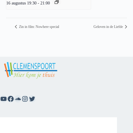
16 augustus 19:30
-
21:00
Zin in film: Nowhere special
Geloven in de Liefde
YouTube
Facebook
SoundCloud
Instagram
Twitter