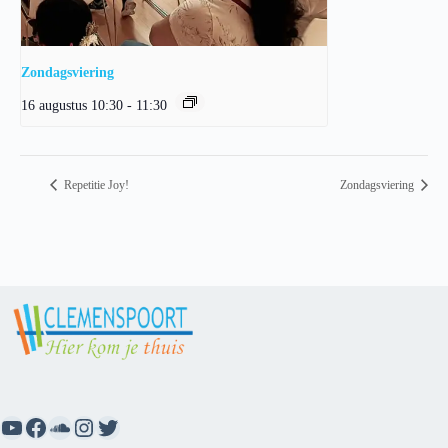
Zondagsviering
16 augustus 10:30
-
11:30
Repetitie Joy!
Zondagsviering
YouTube
Facebook
SoundCloud
Instagram
Twitter