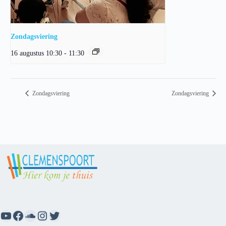
Zondagsviering
16 augustus 10:30
-
11:30
Zondagsviering
Zondagsviering
YouTube
Facebook
SoundCloud
Instagram
Twitter