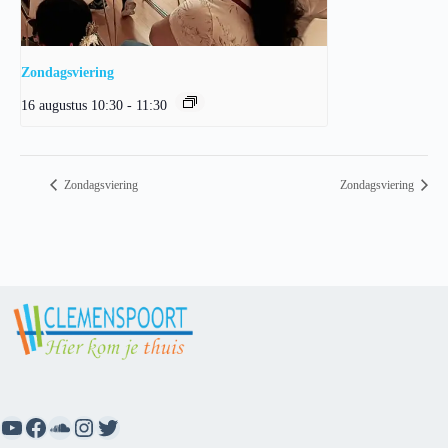
Zondagsviering
16 augustus 10:30
-
11:30
Zondagsviering
Zondagsviering
YouTube
Facebook
SoundCloud
Instagram
Twitter