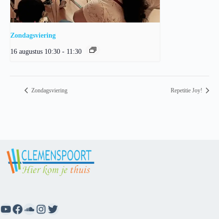
Zondagsviering
16 augustus 10:30
-
11:30
Zondagsviering
Repetitie Joy!
YouTube
Facebook
SoundCloud
Instagram
Twitter