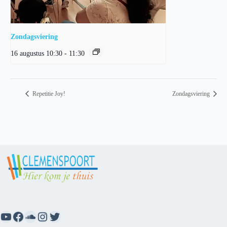
Zondagsviering
16 augustus 10:30
-
11:30
Repetitie Joy!
Zondagsviering
YouTube
Facebook
SoundCloud
Instagram
Twitter