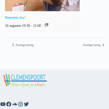
Repetitie Joy!
16 augustus 19:30
-
21:00
Zondagsviering
Zondagsviering
YouTube
Facebook
SoundCloud
Instagram
Twitter