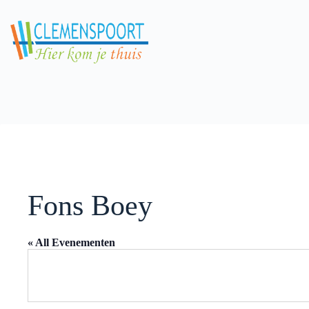
Skip
to
content
Fons Boey
« All Evenementen