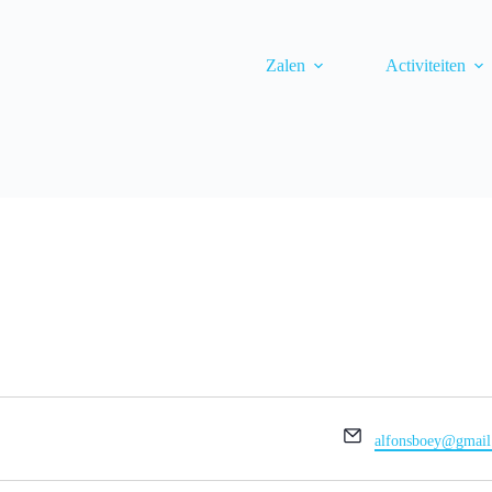
Zalen
Activiteiten
E
alfonsboey@gmail
-
m