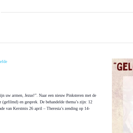
a
i
l
efde
 zijn uw armen, Jezus!”. Naar een nieuw Pinksteren met de
 (gefilmd) en gesprek. De behandelde thema’s zijn: 12
ade van Kerstmis 26 april – Theresia’s zending op 14-