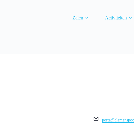
Zalen
Activiteiten
E
porta@clemenspoo
-
m