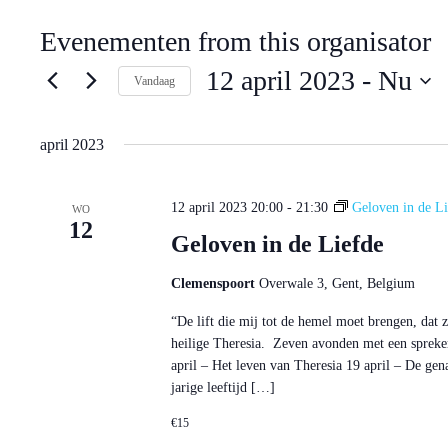
Evenementen from this organisator
12 april 2023
 - 
Nu
Vandaag
S
e
l
april 2023
e
c
t
12 april 2023 20:00
-
21:30
Geloven in de Li
e
WO
12
e
Geloven in de Liefde
r
e
e
Clemenspoort
Overwale 3, Gent, Belgium
n
d
“De lift die mij tot de hemel moet brengen, dat
a
heilige Theresia. Zeven avonden met een spreker
t
u
april – Het leven van Theresia 19 april – De gen
m
jarige leeftijd […]
.
€15