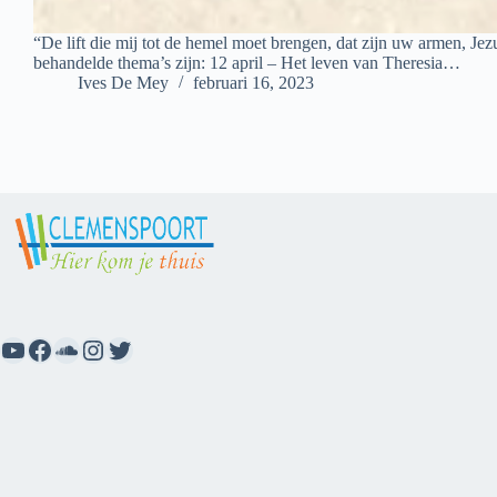
“De lift die mij tot de hemel moet brengen, dat zijn uw armen, J
behandelde thema’s zijn: 12 april – Het leven van Theresia…
Ives De Mey
februari 16, 2023
YouTube
Facebook
SoundCloud
Instagram
Twitter