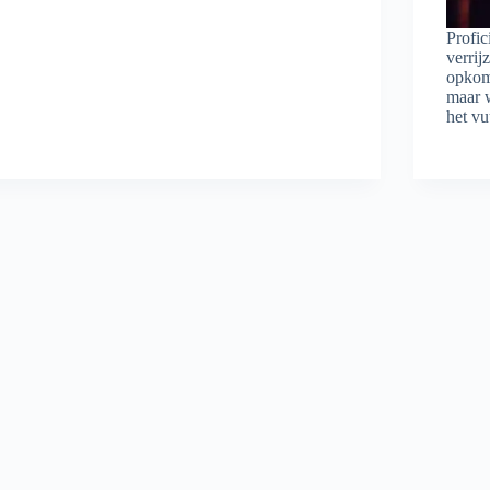
Profic
verrij
opkome
maar 
het v