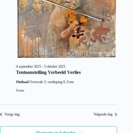
e
g
d
a
k
a
t
e
v
u
n
e
m
e
n
.
n
n
w
a
e
v
e
i
r
g
g
a
e
t
4 september 2025
-
5 oktober 2025
v
i
Tentoonstelling Verbeeld Verlies
e
e
n
Onthaal
Overwale 3, verdieping 0, Gent
n
a
Gratis
v
i
g
a
Vorige dag
Volgende dag
t
i
e
Abonneer op kalender