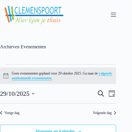
Skip
to
content
Archieven
Evenementen
Evenementen
for
Geen evenementen gepland voor 29 oktober 2025. Ga naar de
volgende
29
N
aankomende evenementen
.
oktober
o
t
2025
E
E
i
29/10/2025
Z
D
v
v
c
o
S
a
e
e
e
e
e
g
n
n
k
l
e
e
Vorige dag
Volgende dag
e
e
m
m
n
c
e
e
t
n
n
e
Abonneer op kalender