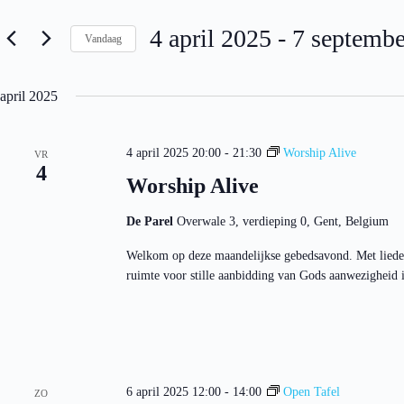
e
e
m
n
4 april 2025
 - 
7 septembe
e
Vandaag
k
n
e
S
t
y
e
e
w
l
april 2025
n
o
e
Z
r
c
o
d
t
i
e
4 april 2025 20:00
-
21:30
Worship Alive
e
VR
n
k
4
e
Worship Alive
.
e
r
Z
e
n
o
e
e
De Parel
Overwale 3, verdieping 0, Gent, Belgium
e
n
n
k
d
w
Welkom op deze maandelijkse gebedsavond. Met liede
v
a
e
o
ruimte voor stille aanbidding van Gods aanwezigheid in
t
e
o
u
r
r
m
g
E
.
e
v
v
e
e
n
n
e
6 april 2025 12:00
-
14:00
Open Tafel
ZO
n
m