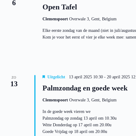
6
a
e
Open Tafel
n
v
t
i
e
g
Clemenspoort
Overwale 3, Gent, Belgium
n
a
m
t
Elke eerste zondag van de maand (niet in juli/augustu
e
i
Kom je voor het eerst of vier je elke week mee: same
t
e
k
e
y
w
o
r
d
Uitgelicht
13 april 2025 10:30
-
20 april 2025 12
ZO
.
13
Palmzondag en goede week
Clemenspoort
Overwale 3, Gent, Belgium
In de goede week vieren we
Palmzondag op zondag 13 april om 10.30u
Witte Donderdag op 17 april om 20.00u
Goede Vrijdag op 18 april om 20.00u