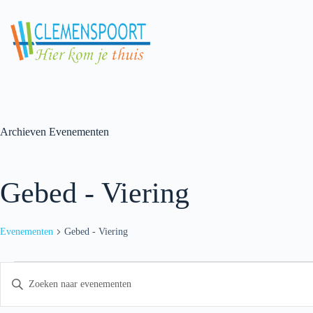
Skip
to
content
Archieven
Evenementen
Gebed - Viering
Evenementen
Gebed - Viering
Evenementen
E
V
v
u
e
l
n
e