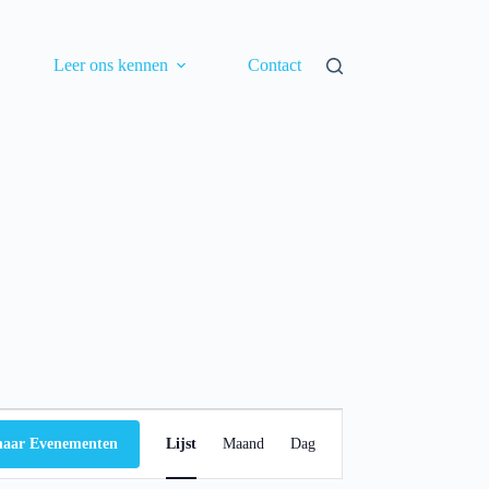
Leer ons kennen
Contact
E
v
naar Evenementen
Lijst
Maand
Dag
e
n