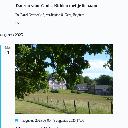
Dansen voor God – Bidden met je lichaam
De Parel
Overwale 3, verdieping 0, Gent, Belgium
€5
augustus 2025
MA
4
U
4 augustus 2025 08:00
-
8 augustus 2025 17:00
i