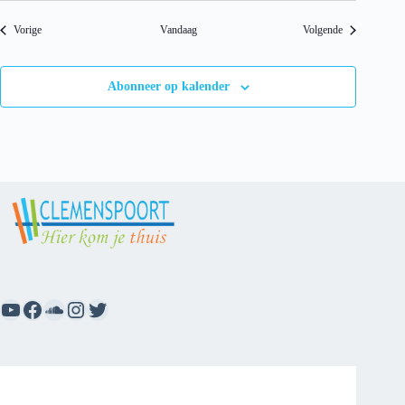
Evenementen
Evenementen
Vorige
Vandaag
Volgende
Abonneer op kalender
YouTube
Facebook
SoundCloud
Instagram
Twitter