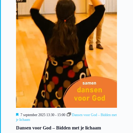
U
7 september 2025 13:30
-
15:00
Dansen voor God – Bidden met
i
je lichaam
t
Dansen voor God – Bidden met je lichaam
g