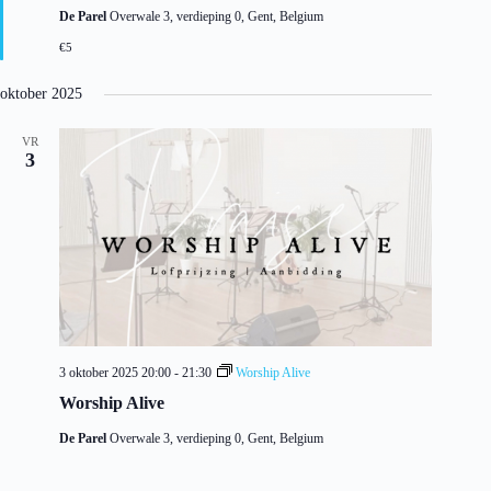
e
De Parel
Overwale 3, verdieping 0, Gent, Belgium
l
i
€5
c
h
t
oktober 2025
VR
3
3 oktober 2025 20:00
-
21:30
Worship Alive
Worship Alive
De Parel
Overwale 3, verdieping 0, Gent, Belgium