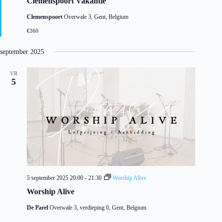
Clemenspoort Vakantie
t
g
Clemenspoort
Overwale 3, Gent, Belgium
e
l
€360
i
c
h
september 2025
t
VR
5
5 september 2025 20:00
-
21:30
Worship Alive
Worship Alive
De Parel
Overwale 3, verdieping 0, Gent, Belgium