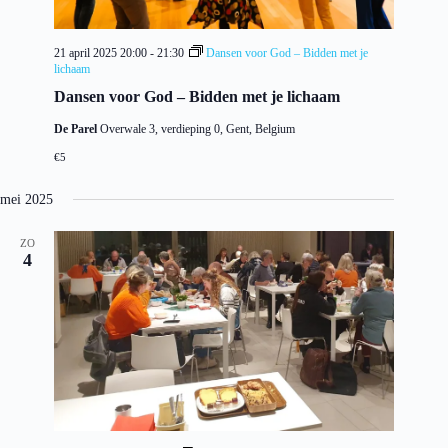
a
t
i
21 april 2025 20:00
-
21:30
Dansen voor God – Bidden met je
e
lichaam
Dansen voor God – Bidden met je lichaam
De Parel
Overwale 3, verdieping 0, Gent, Belgium
€5
mei 2025
ZO
4