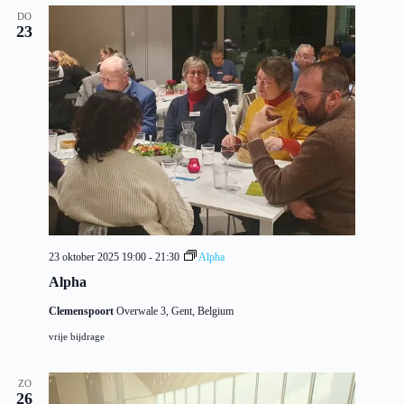
DO
23
23 oktober 2025 19:00
-
21:30
Alpha
Alpha
Clemenspoort
Overwale 3, Gent, Belgium
vrije bijdrage
ZO
26