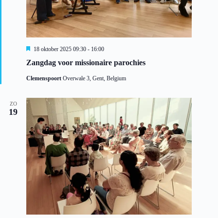
U
18 oktober 2025 09:30
-
16:00
i
Zangdag voor missionaire parochies
t
g
Clemenspoort
Overwale 3, Gent, Belgium
e
l
i
c
ZO
19
h
t