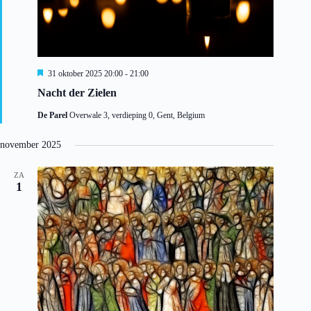
U
31 oktober 2025 20:00
-
21:00
i
Nacht der Zielen
t
g
De Parel
Overwale 3, verdieping 0, Gent, Belgium
e
l
i
november 2025
c
h
t
ZA
1