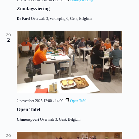
2 november 2025 10:30
-
11:30
Zondagsviering
Zondagsviering
De Parel
Overwale 3, verdieping 0, Gent, Belgium
ZO
2
2 november 2025 12:00
-
14:00
Open Tafel
Open Tafel
Clemenspoort
Overwale 3, Gent, Belgium
ZO