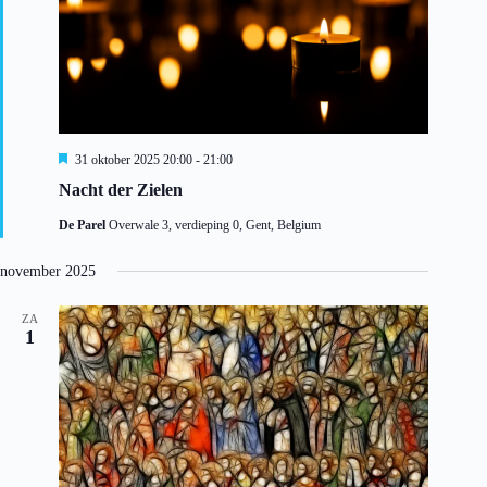
U
31 oktober 2025 20:00
-
21:00
i
Nacht der Zielen
t
g
De Parel
Overwale 3, verdieping 0, Gent, Belgium
e
l
i
november 2025
c
h
t
ZA
1