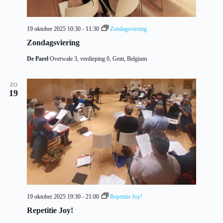
19 oktober 2025 10:30
-
11:30
Zondagsviering
Zondagsviering
De Parel
Overwale 3, verdieping 0, Gent, Belgium
ZO
19
19 oktober 2025 19:30
-
21:00
Repetitie Joy!
Repetitie Joy!